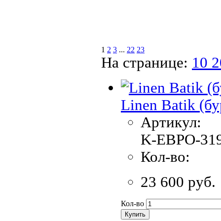
1
2
3
...
22
23
На странице:
10
Linen Batik (б
Артикул:
K-EBPO-319
Кол-во:
23 600 руб.
Кол-во
Купить