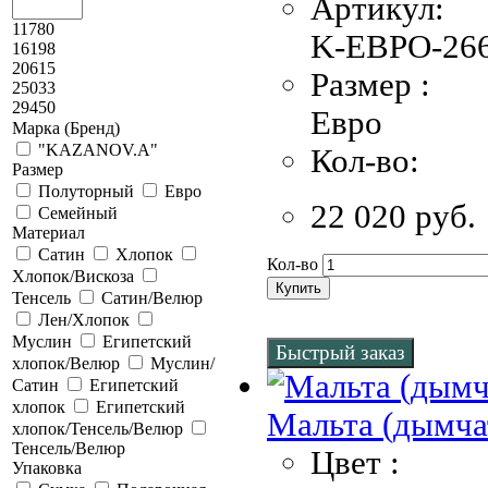
Артикул:
11780
K-EBPO-266
16198
20615
Размер :
25033
29450
Евро
Марка (Бренд)
"KAZANOV.A"
Кол-во:
Размер
Полуторный
Евро
22 020 руб.
Семейный
Материал
Сатин
Хлопок
Кол-во
Хлопок/Вискоза
Купить
Тенсель
Сатин/Велюр
Лен/Хлопок
Муслин
Египетский
Быстрый заказ
хлопок/Велюр
Муслин/
Сатин
Египетский
хлопок
Египетский
Мальта (дымча
хлопок/Тенсель/Велюр
Тенсель/Велюр
Цвет :
Упаковка