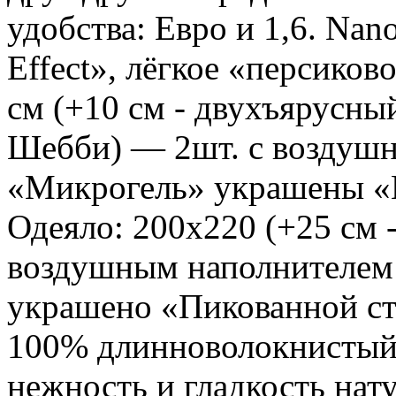
удобства: Евро и 1,6. Na
Effect», лёгкое «персиков
см (+10 см - двухъярусны
Шебби) — 2шт. с воздуш
«Микрогель» украшены «
Одеяло: 200х220 (+25 см 
воздушным наполнителем
украшено «Пикованной стё
100% длинноволокнистый
нежность и гладкость нат