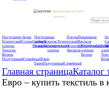
официальный интернет-
магазин
Постельное белье
Постельные
Пледы
Покрывала
П
Египетский
Сатин
Сатин/
наборы
Хлопок/
Египетский
Вискоза
Са
хлопок/
Велюр
Хлопок
Велсофт
Египетский
хлопок
Хлопок/
220x240см
Египетский
Евро
Егип
16
50
Тенсель/
хлопок
Вискоза
хлопок/
хлоп
Велюр
Велюр
Тенс
Полуторный
Семейный
Евро
Вел
Евро
Полуторный
Семейный
Главная страница
Каталог 
Евро – купить текстиль 