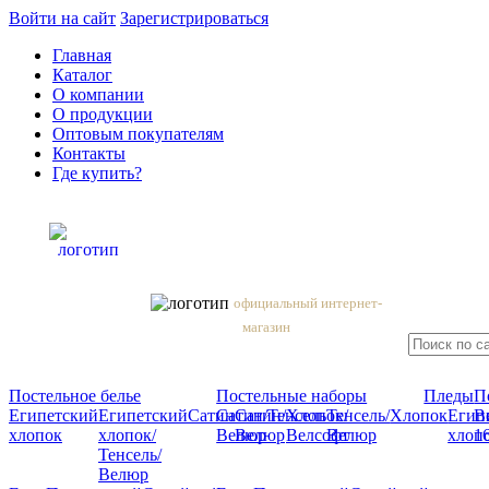
Войти на сайт
Зарегистрироваться
Главная
Каталог
О компании
О продукции
Оптовым покупателям
Контакты
Где купить?
официальный интернет-
магазин
Постельное белье
Постельные наборы
Пледы
П
Египетский
Египетский
Сатин
Сатин/
Сатин/
Тенсель
Хлопок/
Тенсель/
Хлопок
Егип
В
хлопок
хлопок/
Велюр
Велюр
Велсофт
Велюр
хлоп
1
Тенсель/
Велюр