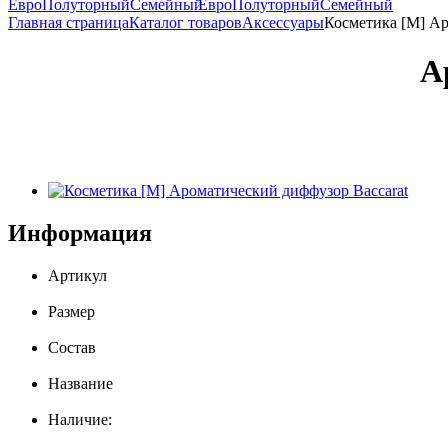
Евро
Полуторный
Семейный
Евро
Полуторный
Семейный
Главная страница
Каталог товаров
Аксессуары
Косметика [М] А
А
Информация
Артикул
Размер
Состав
Название
Наличие: