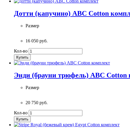
Дотти (капучино) ABC Cotton комп
Размер
16 050 руб.
Кол-во
Купить
Энди (брауни трюфель) ABC Cotton
Размер
20 750 руб.
Кол-во
Купить