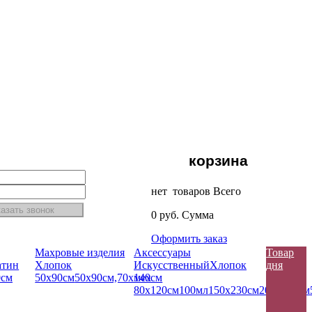
корзина
нет товаров
Всего
0
руб.
Сумма
Оформить заказ
Махровые изделия
Аксессуары
Товар
атин
Хлопок
Искусcтвенный
Хлопок
дня
0см
50х90см
50х90см,70х140см
мех
80х120см
100мл
150х230см
200х300см