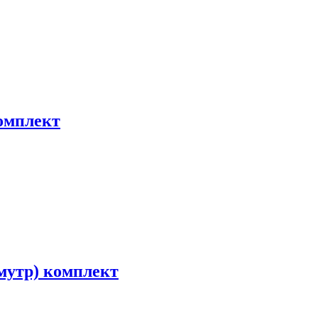
комплект
амутр) комплект