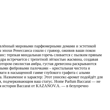
новлённый мировыми парфюмерными домами и эстетикой
ы эпохи Ренессанса сошли с гравюр, оживив ваши покои
нс: терпкая миндальная горечь сливается с пылким пряным
дра встречается с трепетной лёгкостью жасмина, создавая
отором смолистая амбра, густая древесина раскрываются
рными фибровыми палочками – кристальная чистота и
маги в насыщенной гамме глубокого графита с алыми
. Назначение и характер: Этот унисекс-аромат подойдёт для
м, подчеркивающим ваш статус. Home Parfum Baccarat — не
тся история Baccarat от KAZANOV.A. — в безупречно