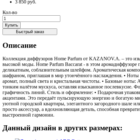
3 850 руб.
Кол-во
Купить
Быстрый заказ
Описание
Коллекция диффузоров Home Parfum от KAZANOV.A. – это из
высокой моды. Home Parfum Baccarat - в этом аромадиффузоре
деликатным, соблазнительным шлейфом. Ароматическая композ
шафраном, приглашая в мир утончённого наслаждения. • Ноты с
аромат, полный света и кристальная чистоты. • Базовые ноты:
тонким налётом мускуса, оставляя изысканное послевкусие. Ф
графичность линий. Стиль и оформление: • Подарочная упаков
акцентами. Это передаёт пульсирующую энергию и богатую мно
уютной городской квартиры, элегантного загородного шале ил
просто аксессуар, а вдохновляющая деталь, способная превра
выстроенной гармонии.
Данный дизайн в других размерах: