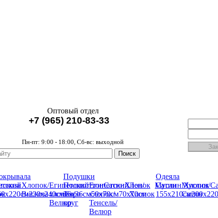
Оптовый отдел
+7 (965) 210-83-33
Пн-пт: 9:00 - 18:00, Сб-вс: выходной
окрывала
Подушки
Одеяла
етский
искоза
Хлопок/
Египетский
Поликоттон
Египетский
Сатин
Хлопок
Лен/
Муслин
Сатин
Муслин/
Хлопок
С
ок
60х220см
Вискоза
220x240см
хлопок/
36х36см
Евро
хлопок/
50х70см
70х70см
Хлопок
155х210см
Сатин
200х22
Велюр
круг
Тенсель/
Велюр