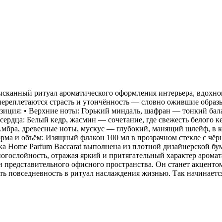
ысканный ритуал ароматического оформления интерьера, вдох
 переплетаются страсть и утончённость — словно ожившие образ
иция: • Верхние ноты: Горький миндаль, шафран — тонкий бала
ердца: Белый кедр, жасмин — сочетание, где свежесть белого ке
 Амбра, древесные ноты, мускус — глубокий, манящий шлейф, в к
орма и объём: Изящный флакон 100 мл в прозрачном стекле с чё
ка Home Parfum Baccarat выполнена из плотной дизайнерской бу
гослойность, отражая яркий и притягательный характер аромата
и представительного офисного пространства. Он станет акценто
тить повседневность в ритуал наслаждения жизнью. Так начинае