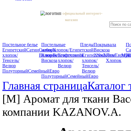
официальный интернет-
магазин
Постельное белье
Постельные
Пледы
Покрывала
П
Египетский
Сатин
Сатин/
наборы
Хлопок/
Египетский
Вискоза
Са
хлопок/
Велюр
Хлопок/
Велсофт
Египетский
хлопок
Египетский
220x240см
Лен/
Евро
Мус
16
50
Тенсель/
Вискоза
хлопок/
хлопок/
Хлопок
Велюр
Велюр
Тенсель/
Полуторный
Семейный
Евро
Велюр
Полуторный
Семейный
Евро
Главная страница
Каталог 
[М] Аромат для ткани Bacc
компании KAZANOV.A.