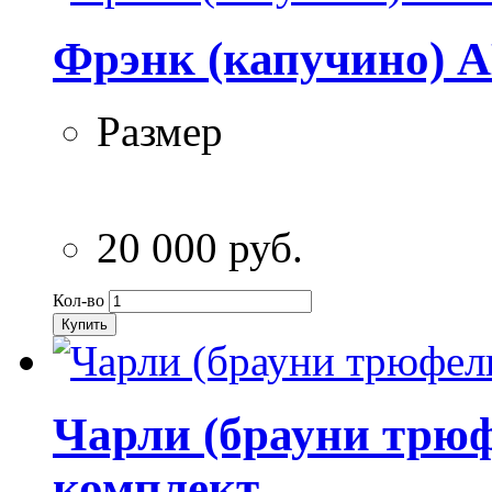
Фрэнк (капучино) A
Размер
20 000 руб.
Кол-во
Купить
Чарли (брауни трюф
комплект