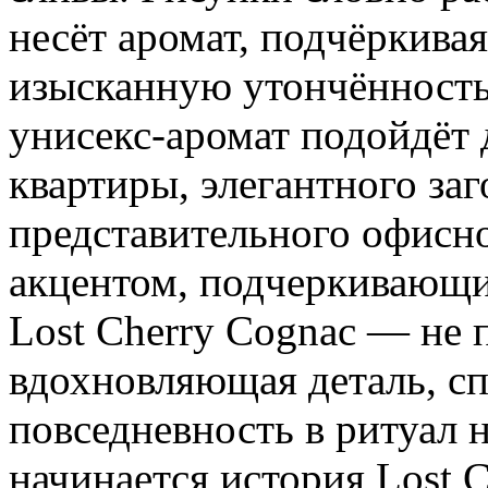
несёт аромат, подчёркива
изысканную утончённость.
унисекс-аромат подойдёт 
квартиры, элегантного за
представительного офисно
акцентом, подчеркивающи
Lost Сherry Сognac — не п
вдохновляющая деталь, сп
повседневность в ритуал 
начинается история Lost