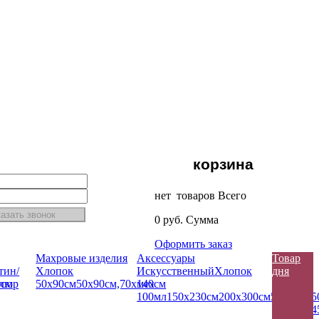
корзина
нет товаров
Всего
0
руб.
Сумма
Оформить заказ
Махровые изделия
Аксессуары
Товар
тин/
Хлопок
Искусcтвенный
Хлопок
дня
0см
люр
50х90см
50х90см,70х140см
мех
100мл
150х230см
200х300см
50х80см
5
4