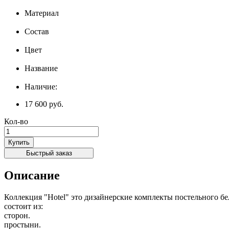
Материал
Состав
Цвет
Название
Наличие:
17 600 руб.
Кол-во
Купить
Быстрый заказ
Описание
Коллекция "Hotel" это дизайнерские к
состоит из: - Пододеяльник
сторон. - двух наволо
простыни. Коллекция предс