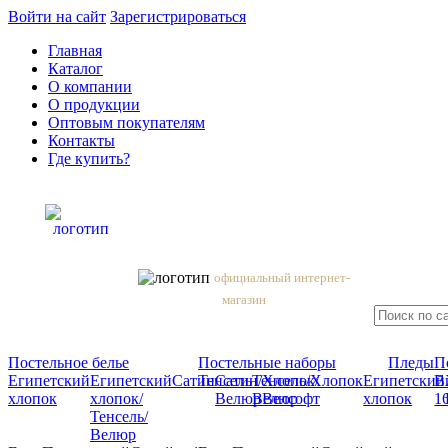
Войти на сайт
Зарегистрироваться
Главная
Каталог
О компании
О продукции
Оптовым покупателям
Контакты
Где купить?
официальный интернет-
магазин
Постельное белье
Постельные наборы
Пледы
П
Египетский
Египетский
Сатин
Тенсель
Сатин/
Тенсель/
Хлопок/
Хлопок
Египетский
В
хлопок
хлопок/
Велюр
Велюр
Велсофт
хлопок
1
Тенсель/
Велюр