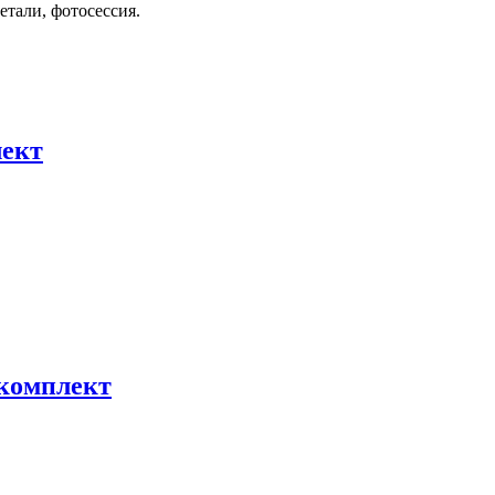
тали, фотосессия.
лект
 комплект