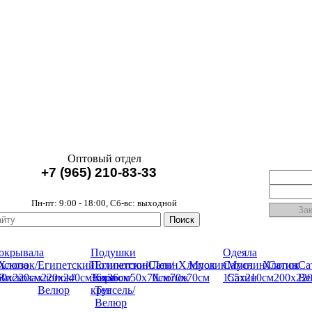
Оптовый отдел
+7 (965) 210-83-33
Пн-пт: 9:00 - 18:00, Сб-вс: выходной
окрывала
Подушки
Одеяла
искоза
Хлопок/
Египетский
Поликоттон
Египетский
Сатин
Лен/
Хлопок
Муслин
Сатин
Муслин/
Хлопок
Сатин
Са
60х220см
Вискоза
хлопок/
220x240см
36х36см
Евро
хлопок/
50х70см
Хлопок
70х70см
155х210см
Сатин
200х22
Ве
Велюр
круг
Тенсель/
Велюр