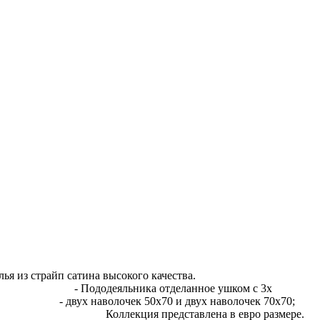
омплекты постельного белья из страйп
а отделанное ушком с 3х
чек 50х70 и двух навол
тавлена в евро размере. Упа