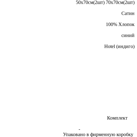
50х70cм(2шт) 70х70cм(2шт)
Сатин
100% Хлопок
синий
Hotel (индиго)
 сатина высокого качества. Комплект
очек 70х70; -
ковано в фирменную коробку