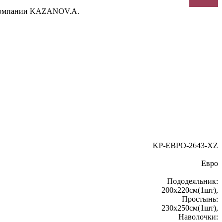
 в компании KAZANOV.A.
KP-EBPO-2643-XZ
Евро
Пододеяльник:
200х220cм(1шт),
Простынь:
230x250cм(1шт),
Наволочки: